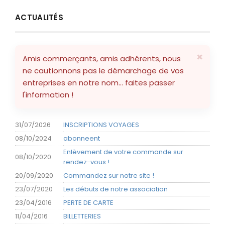
J'AIDE MES COMMERCES LOCAUX
ACTUALITÉS
LOCATIONS RÉSID. CLUB VACANCES & MOBILHOME
MUTUELLES
×
Amis commerçants, amis adhérents, nous
ne cautionnons pas le démarchage de vos
OPTIQUE CHABRIS
entreprises en notre nom... faites passer
l'information !
PARFUMERIE
PARTENARIATS
31/07/2026
INSCRIPTIONS VOYAGES
08/10/2024
abonneent
SERVICES À LA PERSONNE
Enlèvement de votre commande sur
08/10/2020
rendez-vous !
SPECTACLES & SORTIES
20/09/2020
Commandez sur notre site !
23/07/2020
Les débuts de notre association
SPORTS MÉCANIQUES + SPORT
23/04/2016
PERTE DE CARTE
11/04/2016
BILLETTERIES
SPORTS MÉCANIQUES + SPORT AERONAUTQUE