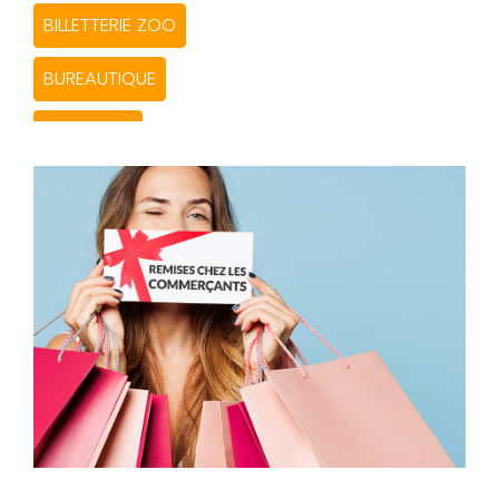
BILLETTERIE ZOO
BUREAUTIQUE
CABARETS
CARTES & COFFRETS CADEAUX CE
CARTES ACHATS
CHOCOLATS FINS
COMMANDE SUR LE SITE
CONTROLE TECHNIQUE
GASTRONOMIE &VINS & DOSETTES CAFÉ