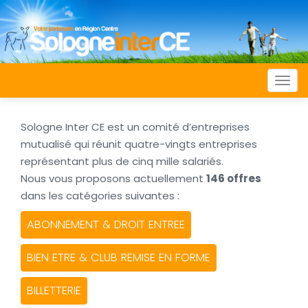
Togg
navi
Sologne Inter CE est un comité d’entreprises
mutualisé qui réunit quatre-vingts entreprises
représentant plus de cinq mille salariés.
Nous vous proposons actuellement
146 offres
dans les catégories suivantes :
ABONNEMENT & DROIT ENTREE
BIEN ETRE & CLUB REMISE EN FORME
BILLETTERIE