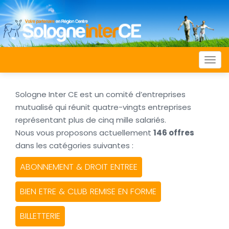
Togg
navi
Sologne Inter CE est un comité d’entreprises
mutualisé qui réunit quatre-vingts entreprises
représentant plus de cinq mille salariés.
Nous vous proposons actuellement
146 offres
dans les catégories suivantes :
ABONNEMENT & DROIT ENTREE
BIEN ETRE & CLUB REMISE EN FORME
BILLETTERIE