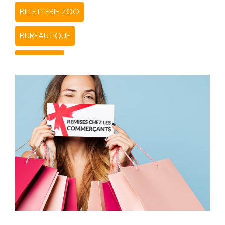
BILLETTERIE ZOO
BUREAUTIQUE
CABARETS
CARTES & COFFRETS CADEAUX CE
CARTES ACHATS
CHOCOLATS FINS
COMMANDE SUR LE SITE
CONTROLE TECHNIQUE
GASTRONOMIE &VINS & DOSETTES CAFÉ