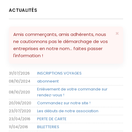
J'AIDE MES COMMERCES LOCAUX
ACTUALITÉS
LOCATIONS RÉSID. CLUB VACANCES & MOBILHOME
MUTUELLES
×
Amis commerçants, amis adhérents, nous
ne cautionnons pas le démarchage de vos
OPTIQUE CHABRIS
entreprises en notre nom... faites passer
l'information !
PARFUMERIE
PARTENARIATS
31/07/2026
INSCRIPTIONS VOYAGES
08/10/2024
abonneent
SERVICES À LA PERSONNE
Enlèvement de votre commande sur
08/10/2020
rendez-vous !
SPECTACLES & SORTIES
20/09/2020
Commandez sur notre site !
23/07/2020
Les débuts de notre association
SPORTS MÉCANIQUES + SPORT
23/04/2016
PERTE DE CARTE
11/04/2016
BILLETTERIES
SPORTS MÉCANIQUES + SPORT AERONAUTQUE