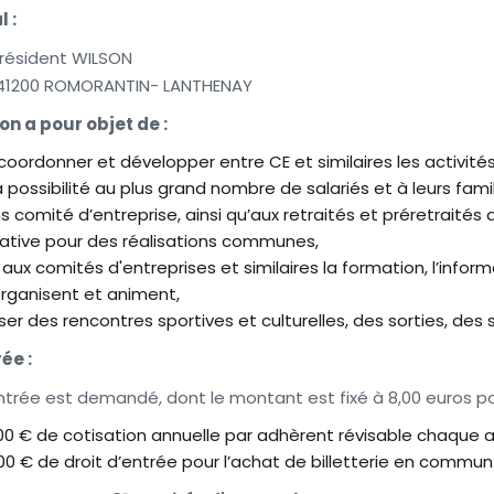
 :
Président WILSON
 41200 ROMORANTIN- LANTHENAY
on a pour objet de :
 coordonner et développer entre CE et similaires les activités 
 la possibilité au plus grand nombre de salariés et à leurs f
s comité d’entreprise, ainsi qu’aux retraités et préretraités d
ative pour des réalisations communes,
r aux comités d'entreprises et similaires la formation, l’infor
 organisent et animent,
ser des rencontres sportives et culturelles, des sorties, des
ée :
ntrée est demandé, dont le montant est fixé à 8,00 euros pou
,00 € de cotisation annuelle par adhèrent révisable chaque 
,00 € de droit d’entrée pour l’achat de billetterie en commun