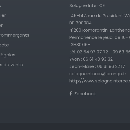
s
Sologne Inter CE
ier
145-147, rue du Président Wi
BP 300084
er
41200 Romorantin-Lanthen
commerçants
Permanence le jeudi de 10H
13H30/16H
ecte
tél. 02 54 97 07 72 - 09 63 5
légales
Yvon : 06 61 40 93 32
s de vente
Jean-Marie : 06 61 86 22 17
sologneinterce@orange.fr
http://www.sologneinterce.
Facebook