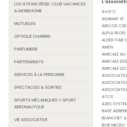
L'associati
LOCATIONS RÉSID. CLUB VACANCES
& MOBILHOME
A.H.P.C
ADAMAF 41
MUTUELLES
AIRCOS CSE
ALPLA BLOIS
OPTIQUE CHABRIS
ALSER ITAB 
AMDS
PARFUMERIE
AMICALE AU 
AMICALE DES
PARTENARIATS
AMICALE LEC
SERVICES À LA PERSONNE
ASSOCIATIO
ASSOCIATIO
SPECTACLES & SORTIES
ASSOCIATION
ATCS
SPORTS MÉCANIQUES + SPORT
AXES SYSTE
AERONAUTQUE
BASE AERIEN
BLANCHET & 
VIE ASSOCIATIVE
BOB MICRO