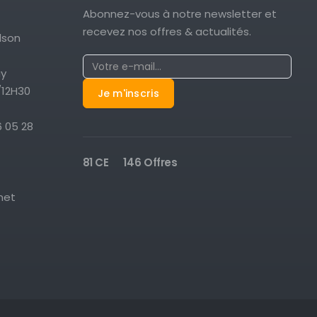
Abonnez-vous à notre newsletter et
recevez nos offres & actualités.
lson
ay
/12H30
6 05 28
81 CE
146 Offres
net